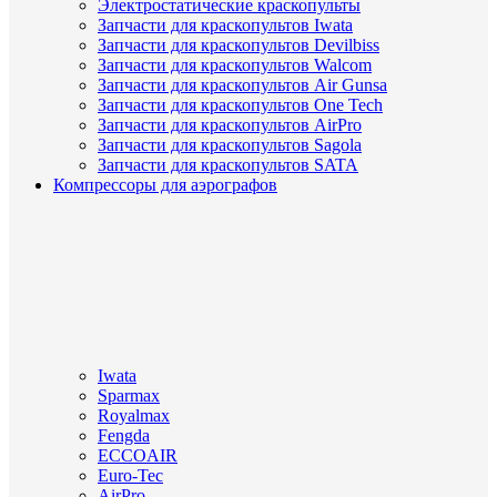
Электростатические краскопульты
Запчасти для краскопультов Iwata
Запчасти для краскопультов Devilbiss
Запчасти для краскопультов Walcom
Запчасти для краскопультов Air Gunsa
Запчасти для краскопультов One Tech
Запчасти для краскопультов AirPro
Запчасти для краскопультов Sagola
Запчасти для краскопультов SATA
Компрессоры для аэрографов
Iwata
Sparmax
Royalmax
Fengda
ECCOAIR
Euro-Tec
AirPro