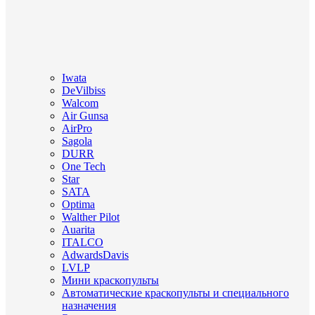
Iwata
DeVilbiss
Walcom
Air Gunsa
AirPro
Sagola
DURR
One Tech
Star
SATA
Optima
Walther Pilot
Auarita
ITALCO
AdwardsDavis
LVLP
Мини краскопульты
Автоматические краскопульты и специального
назначения