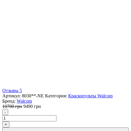
Отзывы 5
Артикул:
8030**-NE
Категория:
Краскопульты Walcom
Бренд:
Walcom
Первоначальная
Текущая
10700
грн
9490
грн
Количество
цена
цена:
-
составляла
9490 грн.
10700 грн.
+