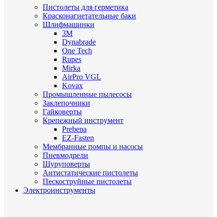
Пистолеты для герметика
Красконагнетательные баки
Шлифмашинки
3M
Dynabrade
One Tech
Rupes
Mirka
AirPro VGL
Kovax
Промышленные пылесосы
Заклепочники
Гайковерты
Крепежный инструмент
Prebena
EZ-Fasten
Мембранные помпы и насосы
Пневмодрели
Шуруповерты
Антистатические пистолеты
Пескоструйные пистолеты
Электроинструменты