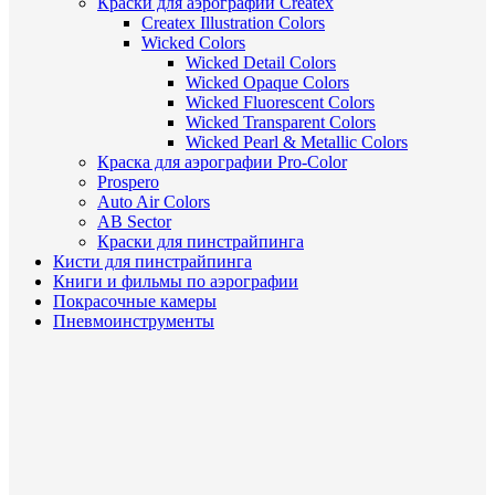
Краски для аэрографии Createx
Createx Illustration Colors
Wicked Colors
Wicked Detail Colors
Wicked Opaque Colors
Wicked Fluorescent Colors
Wicked Transparent Colors
Wicked Pearl & Metallic Colors
Краска для аэрографии Pro-Color
Prospero
Auto Air Colors
AB Sector
Краски для пинстрайпинга
Кисти для пинстрайпинга
Книги и фильмы по аэрографии
Покрасочные камеры
Пневмоинструменты