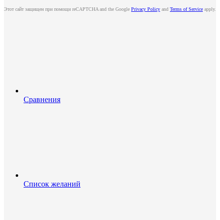
Этот сайт защищен при помощи reCAPTCHA and the Google
Privacy Policy
and
Terms of Service
apply.
Сравнения
Список желаний