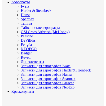
Аэрографы
Iwata
Harder & Steenbeck
Hansa
Sparmax
Tamiya
Тайваньские аэрографы
GSI Creos Airbrush (Mr.Hobby)
Paasche
DeVilbiss
Fengda
NEOECO
Badger
Revell
Доп элементы
Запчасти для аэрографов Iwata
Запчасти для аэрографов Harder&Steenbeck
Запчасти для аэрографов Hansa
Запчасти для аэрографов Sparmax
Запчасти для аэрографов Paasche
Запчасти для аэрографов NeoEco
Краскопульты