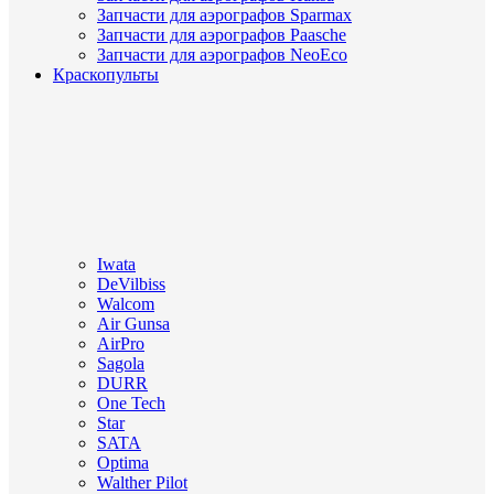
Запчасти для аэрографов Sparmax
Запчасти для аэрографов Paasche
Запчасти для аэрографов NeoEco
Краскопульты
Iwata
DeVilbiss
Walcom
Air Gunsa
AirPro
Sagola
DURR
One Tech
Star
SATA
Optima
Walther Pilot