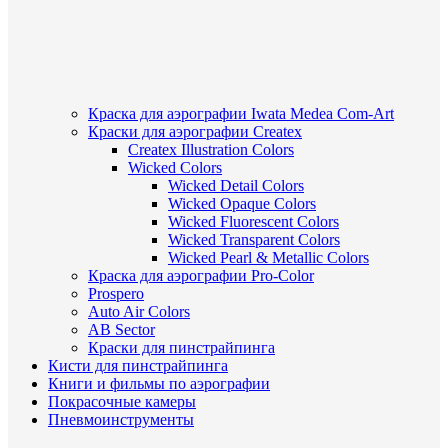
Краска для аэрографии Iwata Medea Com-Art
Краски для аэрографии Createx
Createx Illustration Colors
Wicked Colors
Wicked Detail Colors
Wicked Opaque Colors
Wicked Fluorescent Colors
Wicked Transparent Colors
Wicked Pearl & Metallic Colors
Краска для аэрографии Pro-Color
Prospero
Auto Air Colors
AB Sector
Краски для пинстрайпинга
Кисти для пинстрайпинга
Книги и фильмы по аэрографии
Покрасочные камеры
Пневмоинструменты