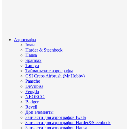
Аэрографы
Iwata
Harder & Steenbeck
Hansa
Sparmax
Tamiya
Тайваньские аэрографы
GSI Creos Airbrush (Mr.Hobby)
Paasche
DeVilbiss
Fengda
NEOECO
Badger
Revell
Доп элементы
Запчасти для аэрографов Iwata
Запчасти для аэрографов Harder&Steenbeck
Запчасти для аэрографов Hansa