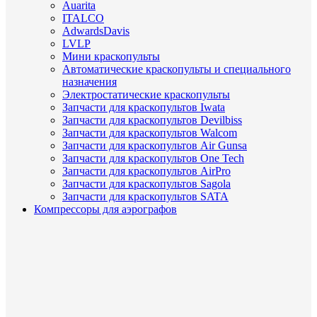
Auarita
ITALCO
AdwardsDavis
LVLP
Мини краскопульты
Автоматические краскопульты и специального
назначения
Электростатические краскопульты
Запчасти для краскопультов Iwata
Запчасти для краскопультов Devilbiss
Запчасти для краскопультов Walcom
Запчасти для краскопультов Air Gunsa
Запчасти для краскопультов One Tech
Запчасти для краскопультов AirPro
Запчасти для краскопультов Sagola
Запчасти для краскопультов SATA
Компрессоры для аэрографов