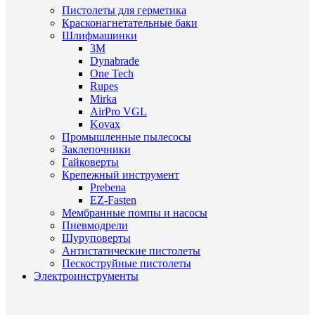
Пистолеты для герметика
Красконагнетательные баки
Шлифмашинки
3M
Dynabrade
One Tech
Rupes
Mirka
AirPro VGL
Kovax
Промышленные пылесосы
Заклепочники
Гайковерты
Крепежный инструмент
Prebena
EZ-Fasten
Мембранные помпы и насосы
Пневмодрели
Шуруповерты
Антистатические пистолеты
Пескоструйные пистолеты
Электроинструменты