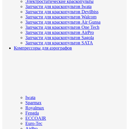
Электростатические краскопульты
Запчасти для краскопультов Iwata
Запчасти для краскопультов Devilbiss
Запчасти для краскопультов Walcom
Запчасти для краскопультов Air Gunsa
Запчасти для краскопультов One Tech
Запчасти для краскопультов AirPro
Запчасти для краскопультов Sagola
Запчасти для краскопультов SATA
Компрессоры для аэрографов
Iwata
Sparmax
Royalmax
Fengda
ECCOAIR
Euro-Tec
AirPro