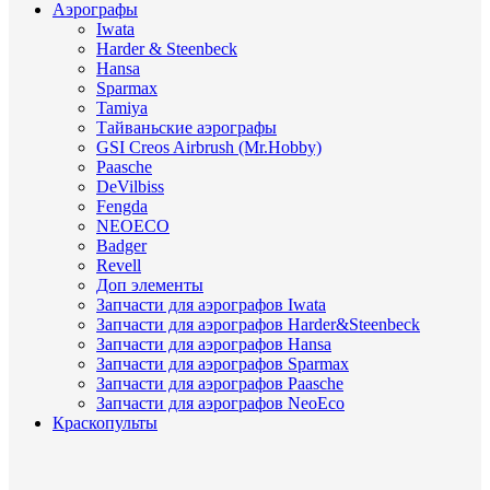
Аэрографы
Iwata
Harder & Steenbeck
Hansa
Sparmax
Tamiya
Тайваньские аэрографы
GSI Creos Airbrush (Mr.Hobby)
Paasche
DeVilbiss
Fengda
NEOECO
Badger
Revell
Доп элементы
Запчасти для аэрографов Iwata
Запчасти для аэрографов Harder&Steenbeck
Запчасти для аэрографов Hansa
Запчасти для аэрографов Sparmax
Запчасти для аэрографов Paasche
Запчасти для аэрографов NeoEco
Краскопульты