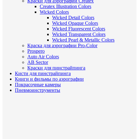
Краски для аэрографии Createx
Createx Illustration Colors
Wicked Colors
Wicked Detail Colors
Wicked Opaque Colors
Wicked Fluorescent Colors
Wicked Transparent Colors
Wicked Pearl & Metallic Colors
Краска для аэрографии Pro-Color
Prospero
Auto Air Colors
AB Sector
Краски для пинстрайпинга
Кисти для пинстрайпинга
Книги и фильмы по аэрографии
Покрасочные камеры
Пневмоинструменты