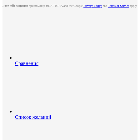
Этот сайт защищен при помощи reCAPTCHA and the Google
Privacy Policy
and
Terms of Service
apply.
Сравнения
Список желаний