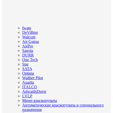
Iwata
DeVilbiss
Walcom
Air Gunsa
AirPro
Sagola
DURR
One Tech
Star
SATA
Optima
Walther Pilot
Auarita
ITALCO
AdwardsDavis
LVLP
Мини краскопульты
Автоматические краскопульты и специального
назначения