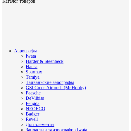
Каталог товаров
Аэрографы
Iwata
Harder & Steenbeck
Hansa
Sparmax
Tamiya
Тайваньские аэрографы
GSI Creos Airbrush (Mr.Hobby)
Paasche
DeVilbiss
Fengda
NEOECO
Badger
Revell
Доп элементы
Запчасти для аэрографов Iwata