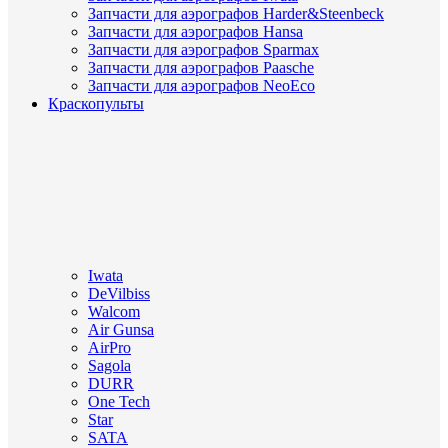
Запчасти для аэрографов Harder&Steenbeck
Запчасти для аэрографов Hansa
Запчасти для аэрографов Sparmax
Запчасти для аэрографов Paasche
Запчасти для аэрографов NeoEco
Краскопульты
Iwata
DeVilbiss
Walcom
Air Gunsa
AirPro
Sagola
DURR
One Tech
Star
SATA