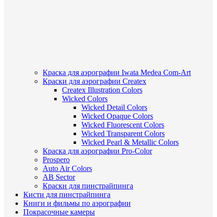
Краска для аэрографии Iwata Medea Com-Art
Краски для аэрографии Createx
Createx Illustration Colors
Wicked Colors
Wicked Detail Colors
Wicked Opaque Colors
Wicked Fluorescent Colors
Wicked Transparent Colors
Wicked Pearl & Metallic Colors
Краска для аэрографии Pro-Color
Prospero
Auto Air Colors
AB Sector
Краски для пинстрайпинга
Кисти для пинстрайпинга
Книги и фильмы по аэрографии
Покрасочные камеры