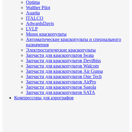
Optima
Walther Pilot
Auarita
ITALCO
AdwardsDavis
LVLP
Мини краскопульты
Автоматические краскопульты и специального
назначения
Электростатические краскопульты
Запчасти для краскопультов Iwata
Запчасти для краскопультов Devilbiss
Запчасти для краскопультов Walcom
Запчасти для краскопультов Air Gunsa
Запчасти для краскопультов One Tech
Запчасти для краскопультов AirPro
Запчасти для краскопультов Sagola
Запчасти для краскопультов SATA
Компрессоры для аэрографов