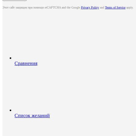
Этот сайт защищен при помощи reCAPTCHA and the Google
Privacy Policy
and
Terms of Service
apply.
Сравнения
Список желаний