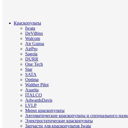
Краскопульты
Iwata
DeVilbiss
Walcom
Air Gunsa
AirPro
Sagola
DURR
One Tech
Star
SATA
Optima
Walther Pilot
Auarita
ITALCO
AdwardsDavis
LVLP
Мини краскопульты
Автоматические краскопульты и специального назн
Электростатические краскопульты
Запчасти для краскопультов Iwata