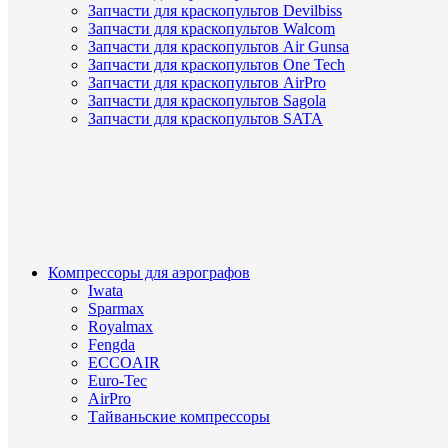
Запчасти для краскопультов Devilbiss
Запчасти для краскопультов Walcom
Запчасти для краскопультов Air Gunsa
Запчасти для краскопультов One Tech
Запчасти для краскопультов AirPro
Запчасти для краскопультов Sagola
Запчасти для краскопультов SATA
Компрессоры для аэрографов
Iwata
Sparmax
Royalmax
Fengda
ECCOAIR
Euro-Tec
AirPro
Тайваньские компрессоры