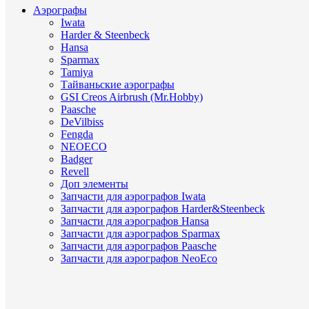
Аэрографы
Iwata
Harder & Steenbeck
Hansa
Sparmax
Tamiya
Тайваньские аэрографы
GSI Creos Airbrush (Mr.Hobby)
Paasche
DeVilbiss
Fengda
NEOECO
Badger
Revell
Доп элементы
Запчасти для аэрографов Iwata
Запчасти для аэрографов Harder&Steenbeck
Запчасти для аэрографов Hansa
Запчасти для аэрографов Sparmax
Запчасти для аэрографов Paasche
Запчасти для аэрографов NeoEco