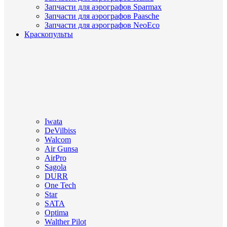
Запчасти для аэрографов Sparmax
Запчасти для аэрографов Paasche
Запчасти для аэрографов NeoEco
Краскопульты
Iwata
DeVilbiss
Walcom
Air Gunsa
AirPro
Sagola
DURR
One Tech
Star
SATA
Optima
Walther Pilot