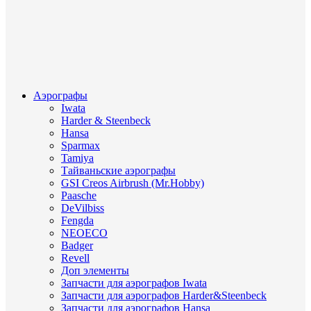
Аэрографы
Iwata
Harder & Steenbeck
Hansa
Sparmax
Tamiya
Тайваньские аэрографы
GSI Creos Airbrush (Mr.Hobby)
Paasche
DeVilbiss
Fengda
NEOECO
Badger
Revell
Доп элементы
Запчасти для аэрографов Iwata
Запчасти для аэрографов Harder&Steenbeck
Запчасти для аэрографов Hansa