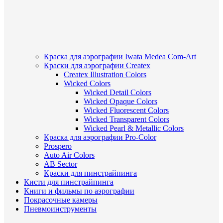
Краска для аэрографии Iwata Medea Com-Art
Краски для аэрографии Createx
Createx Illustration Colors
Wicked Colors
Wicked Detail Colors
Wicked Opaque Colors
Wicked Fluorescent Colors
Wicked Transparent Colors
Wicked Pearl & Metallic Colors
Краска для аэрографии Pro-Color
Prospero
Auto Air Colors
AB Sector
Краски для пинстрайпинга
Кисти для пинстрайпинга
Книги и фильмы по аэрографии
Покрасочные камеры
Пневмоинструменты