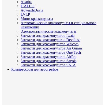
Auarita
ITALCO
AdwardsDavis
LVLP
Мини краскопульты
Автоматические краскопульты и специального
назначения
Электростатические краскопульты
Запчасти для краскопультов Iwata
Запчасти для краскопультов Devilbiss
Запчасти для краскопультов Walcom
Запчасти для краскопультов Air Gunsa
Запчасти для краскопультов One Tech
Запчасти для краскопультов AirPro
Запчасти для краскопультов Sagola
Запчасти для краскопультов SATA
Компрессоры для аэрографов