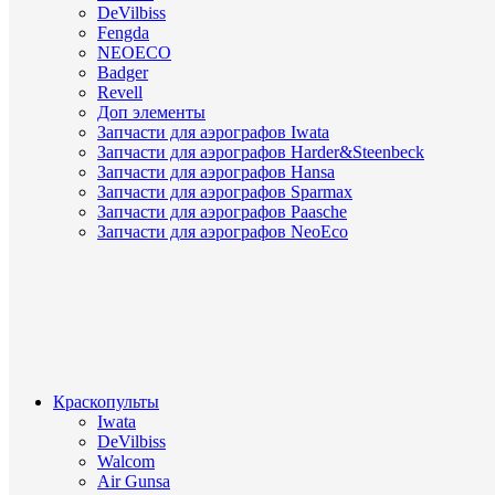
DeVilbiss
Fengda
NEOECO
Badger
Revell
Доп элементы
Запчасти для аэрографов Iwata
Запчасти для аэрографов Harder&Steenbeck
Запчасти для аэрографов Hansa
Запчасти для аэрографов Sparmax
Запчасти для аэрографов Paasche
Запчасти для аэрографов NeoEco
Краскопульты
Iwata
DeVilbiss
Walcom
Air Gunsa