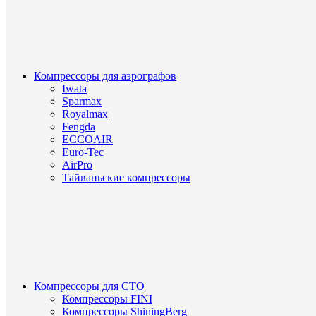
Компрессоры для аэрографов
Iwata
Sparmax
Royalmax
Fengda
ECCOAIR
Euro-Tec
AirPro
Тайваньские компрессоры
Компрессоры для СТО
Компрессоры FINI
Компрессоры ShiningBerg