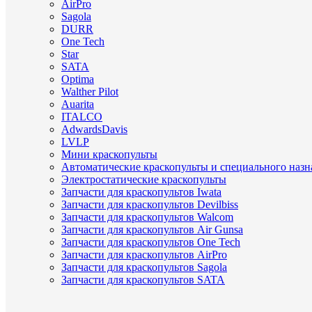
AirPro
Sagola
DURR
One Tech
Star
SATA
Optima
Walther Pilot
Auarita
ITALCO
AdwardsDavis
LVLP
Мини краскопульты
Автоматические краскопульты и специального назн
Электростатические краскопульты
Запчасти для краскопультов Iwata
Запчасти для краскопультов Devilbiss
Запчасти для краскопультов Walcom
Запчасти для краскопультов Air Gunsa
Запчасти для краскопультов One Tech
Запчасти для краскопультов AirPro
Запчасти для краскопультов Sagola
Запчасти для краскопультов SATA