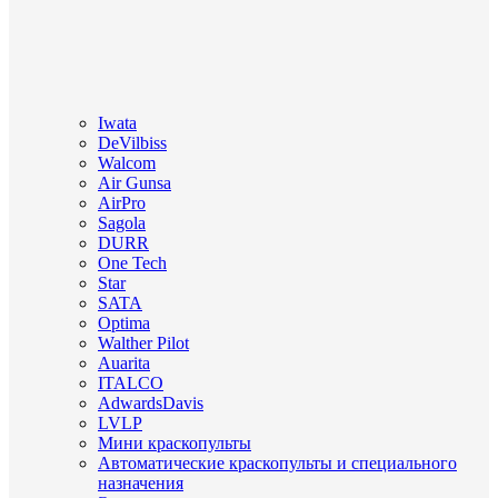
Iwata
DeVilbiss
Walcom
Air Gunsa
AirPro
Sagola
DURR
One Tech
Star
SATA
Optima
Walther Pilot
Auarita
ITALCO
AdwardsDavis
LVLP
Мини краскопульты
Автоматические краскопульты и специального
назначения