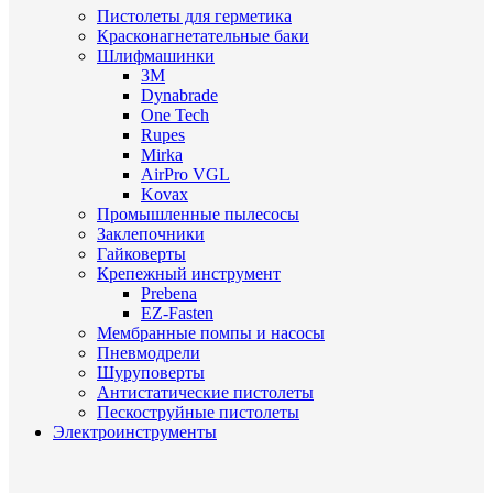
Пистолеты для герметика
Красконагнетательные баки
Шлифмашинки
3M
Dynabrade
One Tech
Rupes
Mirka
AirPro VGL
Kovax
Промышленные пылесосы
Заклепочники
Гайковерты
Крепежный инструмент
Prebena
EZ-Fasten
Мембранные помпы и насосы
Пневмодрели
Шуруповерты
Антистатические пистолеты
Пескоструйные пистолеты
Электроинструменты