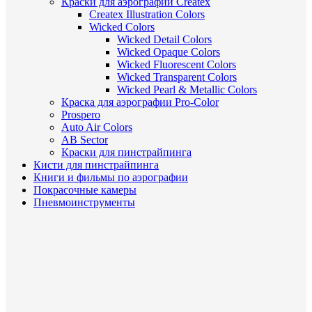
Краски для аэрографии Createx
Createx Illustration Colors
Wicked Colors
Wicked Detail Colors
Wicked Opaque Colors
Wicked Fluorescent Colors
Wicked Transparent Colors
Wicked Pearl & Metallic Colors
Краска для аэрографии Pro-Color
Prospero
Auto Air Colors
AB Sector
Краски для пинстрайпинга
Кисти для пинстрайпинга
Книги и фильмы по аэрографии
Покрасочные камеры
Пневмоинструменты