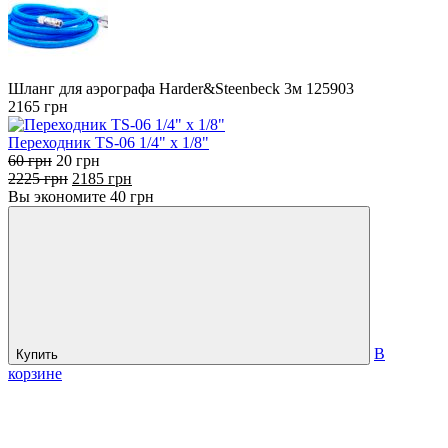
Шланг для аэрографа Harder&Steenbeck 3м 125903
2165
грн
Переходник TS-06 1/4" х 1/8"
60
грн
20
грн
2225
грн
2185
грн
Вы экономите
40
грн
В
Купить
корзине