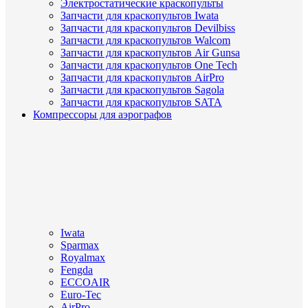
Электростатические краскопульты
Запчасти для краскопультов Iwata
Запчасти для краскопультов Devilbiss
Запчасти для краскопультов Walcom
Запчасти для краскопультов Air Gunsa
Запчасти для краскопультов One Tech
Запчасти для краскопультов AirPro
Запчасти для краскопультов Sagola
Запчасти для краскопультов SATA
Компрессоры для аэрографов
Iwata
Sparmax
Royalmax
Fengda
ECCOAIR
Euro-Tec
AirPro