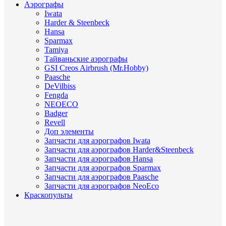
Аэрографы
Iwata
Harder & Steenbeck
Hansa
Sparmax
Tamiya
Тайваньские аэрографы
GSI Creos Airbrush (Mr.Hobby)
Paasche
DeVilbiss
Fengda
NEOECO
Badger
Revell
Доп элементы
Запчасти для аэрографов Iwata
Запчасти для аэрографов Harder&Steenbeck
Запчасти для аэрографов Hansa
Запчасти для аэрографов Sparmax
Запчасти для аэрографов Paasche
Запчасти для аэрографов NeoEco
Краскопульты