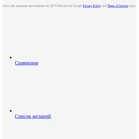
Этот сайт защищен при помощи reCAPTCHA and the Google
Privacy Policy
and
Terms of Service
apply.
Сравнения
Список желаний