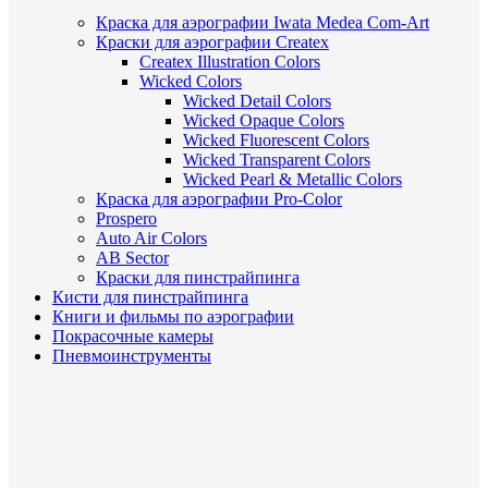
Краска для аэрографии Iwata Medea Com-Art
Краски для аэрографии Createx
Createx Illustration Colors
Wicked Colors
Wicked Detail Colors
Wicked Opaque Colors
Wicked Fluorescent Colors
Wicked Transparent Colors
Wicked Pearl & Metallic Colors
Краска для аэрографии Pro-Color
Prospero
Auto Air Colors
AB Sector
Краски для пинстрайпинга
Кисти для пинстрайпинга
Книги и фильмы по аэрографии
Покрасочные камеры
Пневмоинструменты