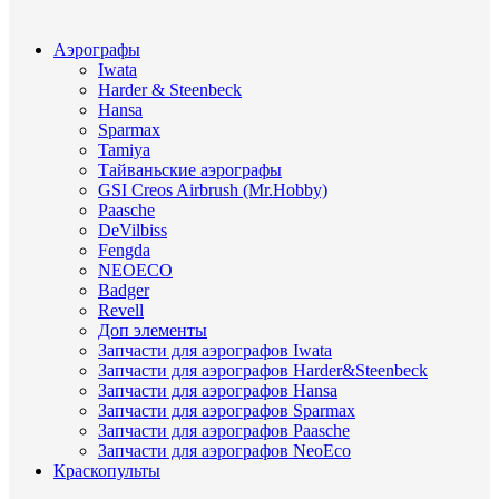
Аэрографы
Iwata
Harder & Steenbeck
Hansa
Sparmax
Tamiya
Тайваньские аэрографы
GSI Creos Airbrush (Mr.Hobby)
Paasche
DeVilbiss
Fengda
NEOECO
Badger
Revell
Доп элементы
Запчасти для аэрографов Iwata
Запчасти для аэрографов Harder&Steenbeck
Запчасти для аэрографов Hansa
Запчасти для аэрографов Sparmax
Запчасти для аэрографов Paasche
Запчасти для аэрографов NeoEco
Краскопульты