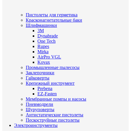
Пистолеты для герметика
Красконагнетательные баки
Шлифмашинки
3M
Dynabrade
One Tech
Rupes
Mirka
AirPro VGL
Kovax
Промышленные пылесосы
Заклепочники
Гайковерты
Крепежный инструмент
Prebena
EZ-Fasten
Мембранные помпы и насосы
Пневмодрели
Шуруповерты
Антистатические пистолеты
Пескоструйные пистолеты
Электроинструменты