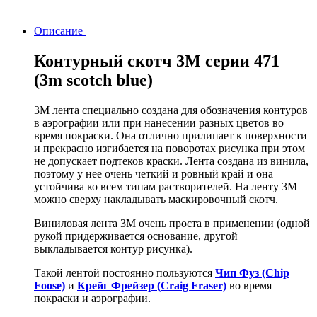
Описание
Контурный скотч 3M серии 471
(3m scotch blue)
3M лента специально создана для обозначения контуров
в аэрографии или при нанесении разных цветов во
время покраски. Она отлично прилипает к поверхности
и прекрасно изгибается на поворотах рисунка при этом
не допускает подтеков краски. Лента создана из винила,
поэтому у нее очень четкий и ровный край и она
устойчива ко всем типам растворителей. На ленту 3M
можно сверху накладывать маскировочный скотч.
Виниловая лента 3M очень проста в применении (одной
рукой придерживается основание, другой
выкладывается контур рисунка).
Такой лентой постоянно пользуются
Чип Фуз (Chip
Foose)
и
Крейг Фрейзер (Craig Fraser)
во время
покраски и аэрографии.