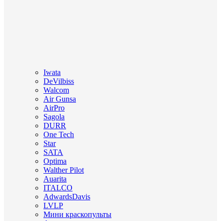
Iwata
DeVilbiss
Walcom
Air Gunsa
AirPro
Sagola
DURR
One Tech
Star
SATA
Optima
Walther Pilot
Auarita
ITALCO
AdwardsDavis
LVLP
Мини краскопульты