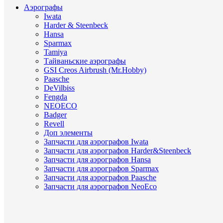
Аэрографы
Iwata
Harder & Steenbeck
Hansa
Sparmax
Tamiya
Тайваньские аэрографы
GSI Creos Airbrush (Mr.Hobby)
Paasche
DeVilbiss
Fengda
NEOECO
Badger
Revell
Доп элементы
Запчасти для аэрографов Iwata
Запчасти для аэрографов Harder&Steenbeck
Запчасти для аэрографов Hansa
Запчасти для аэрографов Sparmax
Запчасти для аэрографов Paasche
Запчасти для аэрографов NeoEco