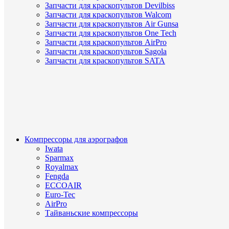
Запчасти для краскопультов Devilbiss
Запчасти для краскопультов Walcom
Запчасти для краскопультов Air Gunsa
Запчасти для краскопультов One Tech
Запчасти для краскопультов AirPro
Запчасти для краскопультов Sagola
Запчасти для краскопультов SATA
Компрессоры для аэрографов
Iwata
Sparmax
Royalmax
Fengda
ECCOAIR
Euro-Tec
AirPro
Тайваньские компрессоры