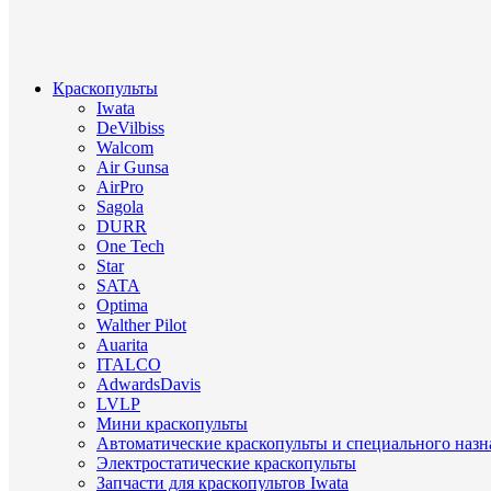
Краскопульты
Iwata
DeVilbiss
Walcom
Air Gunsa
AirPro
Sagola
DURR
One Tech
Star
SATA
Optima
Walther Pilot
Auarita
ITALCO
AdwardsDavis
LVLP
Мини краскопульты
Автоматические краскопульты и специального назн
Электростатические краскопульты
Запчасти для краскопультов Iwata