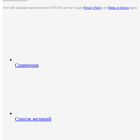
Этот сайт защищен при помощи reCAPTCHA and the Google
Privacy Policy
and
Terms of Service
apply.
Сравнения
Список желаний