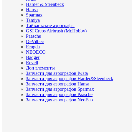
Harder & Steenbeck
Hansa
Sparmax
Tamiya
Тайваньские аэрографы
GSI Creos Airbrush (Mr.Hobby)
Paasche
DeVilbiss
Fengda
NEOECO
Badger
Revell
Доп элементы
Запчасти для аэрографов Iwata
Запчасти для аэрографов Harder&Steenbeck
Запчасти для аэрографов Hansa
Запчасти для аэрографов Sparmax
Запчасти для аэрографов Paasche
Запчасти для аэрографов NeoEco