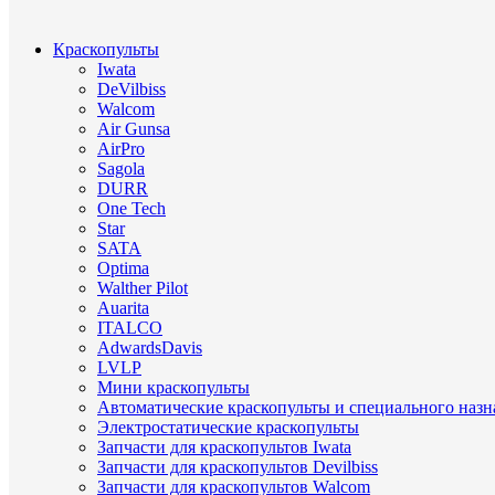
Краскопульты
Iwata
DeVilbiss
Walcom
Air Gunsa
AirPro
Sagola
DURR
One Tech
Star
SATA
Optima
Walther Pilot
Auarita
ITALCO
AdwardsDavis
LVLP
Мини краскопульты
Автоматические краскопульты и специального назн
Электростатические краскопульты
Запчасти для краскопультов Iwata
Запчасти для краскопультов Devilbiss
Запчасти для краскопультов Walcom