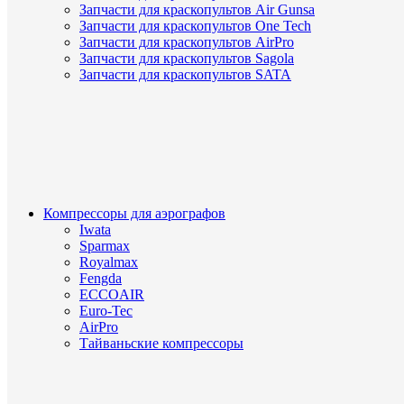
Запчасти для краскопультов Air Gunsa
Запчасти для краскопультов One Tech
Запчасти для краскопультов AirPro
Запчасти для краскопультов Sagola
Запчасти для краскопультов SATA
Компрессоры для аэрографов
Iwata
Sparmax
Royalmax
Fengda
ECCOAIR
Euro-Tec
AirPro
Тайваньские компрессоры