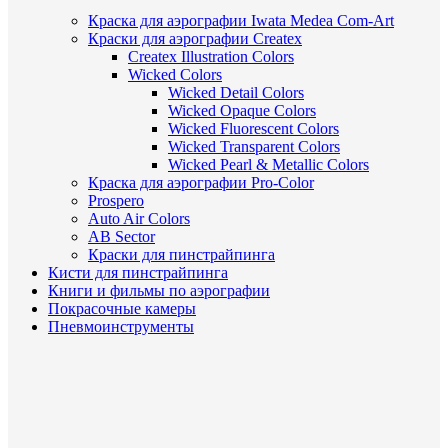
Краска для аэрографии Iwata Medea Com-Art
Краски для аэрографии Createx
Createx Illustration Colors
Wicked Colors
Wicked Detail Colors
Wicked Opaque Colors
Wicked Fluorescent Colors
Wicked Transparent Colors
Wicked Pearl & Metallic Colors
Краска для аэрографии Pro-Color
Prospero
Auto Air Colors
AB Sector
Краски для пинстрайпинга
Кисти для пинстрайпинга
Книги и фильмы по аэрографии
Покрасочные камеры
Пневмоинструменты