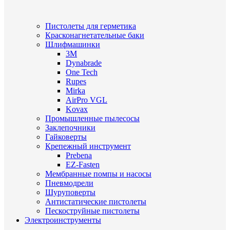
Пистолеты для герметика
Красконагнетательные баки
Шлифмашинки
3M
Dynabrade
One Tech
Rupes
Mirka
AirPro VGL
Kovax
Промышленные пылесосы
Заклепочники
Гайковерты
Крепежный инструмент
Prebena
EZ-Fasten
Мембранные помпы и насосы
Пневмодрели
Шуруповерты
Антистатические пистолеты
Пескоструйные пистолеты
Электроинструменты