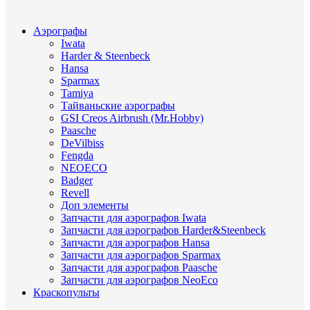
Аэрографы
Iwata
Harder & Steenbeck
Hansa
Sparmax
Tamiya
Тайваньские аэрографы
GSI Creos Airbrush (Mr.Hobby)
Paasche
DeVilbiss
Fengda
NEOECO
Badger
Revell
Доп элементы
Запчасти для аэрографов Iwata
Запчасти для аэрографов Harder&Steenbeck
Запчасти для аэрографов Hansa
Запчасти для аэрографов Sparmax
Запчасти для аэрографов Paasche
Запчасти для аэрографов NeoEco
Краскопульты