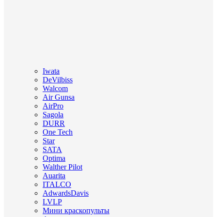
Iwata
DeVilbiss
Walcom
Air Gunsa
AirPro
Sagola
DURR
One Tech
Star
SATA
Optima
Walther Pilot
Auarita
ITALCO
AdwardsDavis
LVLP
Мини краскопульты