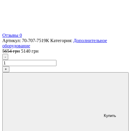
Отзывы 0
Артикул:
70-707-7519К
Категория:
Дополнительное
оборудование
Первоначальная
Текущая
5654
грн
5140
грн
Количество
цена
цена:
-
составляла
5140 грн.
5654 грн.
+
Купить