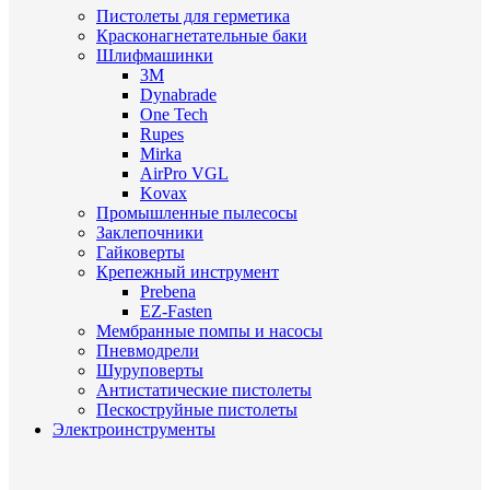
Пистолеты для герметика
Красконагнетательные баки
Шлифмашинки
3M
Dynabrade
One Tech
Rupes
Mirka
AirPro VGL
Kovax
Промышленные пылесосы
Заклепочники
Гайковерты
Крепежный инструмент
Prebena
EZ-Fasten
Мембранные помпы и насосы
Пневмодрели
Шуруповерты
Антистатические пистолеты
Пескоструйные пистолеты
Электроинструменты