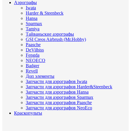
Аэрографы
Iwata
Harder & Steenbeck
Hansa
Sparmax
Tamiya
Тайваньские аэрографы
GSI Creos Airbrush (Mr.Hobby)
Paasche
DeVilbiss
Fengda
NEOECO
Badger
Revell
Доп элементы
Запчасти для аэрографов Iwata
Запчасти для аэрографов Harder&Steenbeck
Запчасти для аэрографов Hansa
Запчасти для аэрографов Sparmax
Запчасти для аэрографов Paasche
Запчасти для аэрографов NeoEco
Краскопульты