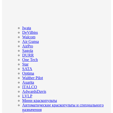
Iwata
DeVilbiss
Walcom
Air Gunsa
AirPro
Sagola
DURR
One Tech
Star
SATA
Optima
Walther Pilot
Auarita
ITALCO
AdwardsDavis
LVLP
Мини краскопульты
Автоматические краскопульты и специального
назначения