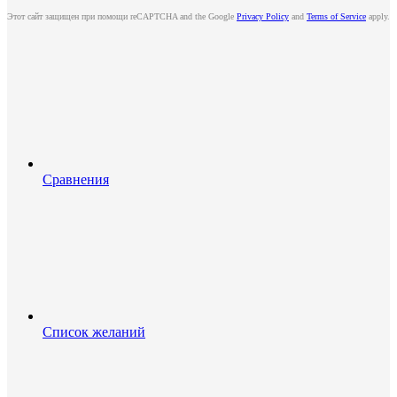
Этот сайт защищен при помощи reCAPTCHA and the Google
Privacy Policy
and
Terms of Service
apply.
Сравнения
Список желаний