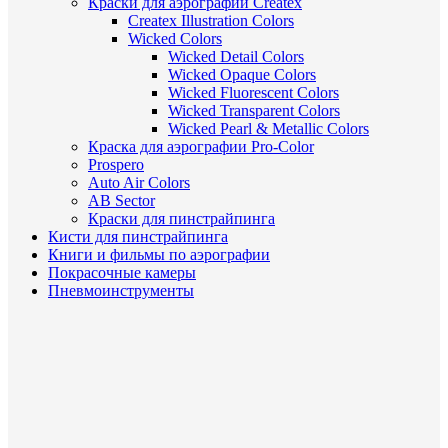
Краски для аэрографии Createx
Createx Illustration Colors
Wicked Colors
Wicked Detail Colors
Wicked Opaque Colors
Wicked Fluorescent Colors
Wicked Transparent Colors
Wicked Pearl & Metallic Colors
Краска для аэрографии Pro-Color
Prospero
Auto Air Colors
AB Sector
Краски для пинстрайпинга
Кисти для пинстрайпинга
Книги и фильмы по аэрографии
Покрасочные камеры
Пневмоинструменты