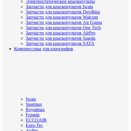
Электростатические краскопульты
Запчасти для краскопультов Iwata
Запчасти для краскопультов Devilbiss
Запчасти для краскопультов Walcom
Запчасти для краскопультов Air Gunsa
Запчасти для краскопультов One Tech
Запчасти для краскопультов AirPro
Запчасти для краскопультов Sagola
Запчасти для краскопультов SATA
Компрессоры для аэрографов
Iwata
Sparmax
Royalmax
Fengda
ECCOAIR
Euro-Tec
AirPro