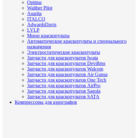
Optima
Walther Pilot
Auarita
ITALCO
AdwardsDavis
LVLP
Мини краскопульты
Автоматические краскопульты и специального
назначения
Электростатические краскопульты
Запчасти для краскопультов Iwata
Запчасти для краскопультов Devilbiss
Запчасти для краскопультов Walcom
Запчасти для краскопультов Air Gunsa
Запчасти для краскопультов One Tech
Запчасти для краскопультов AirPro
Запчасти для краскопультов Sagola
Запчасти для краскопультов SATA
Компрессоры для аэрографов