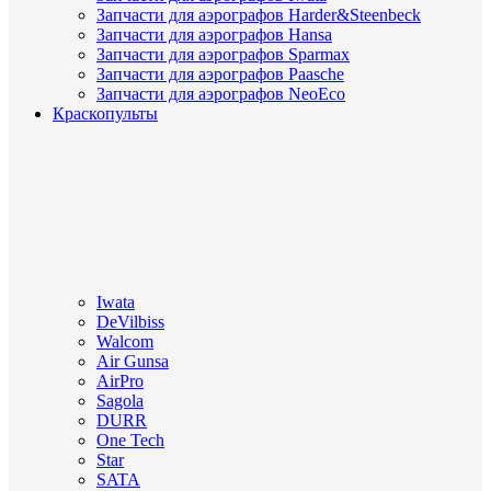
Запчасти для аэрографов Harder&Steenbeck
Запчасти для аэрографов Hansa
Запчасти для аэрографов Sparmax
Запчасти для аэрографов Paasche
Запчасти для аэрографов NeoEco
Краскопульты
Iwata
DeVilbiss
Walcom
Air Gunsa
AirPro
Sagola
DURR
One Tech
Star
SATA