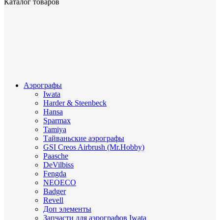
Каталог товаров
Аэрографы
Iwata
Harder & Steenbeck
Hansa
Sparmax
Tamiya
Тайваньские аэрографы
GSI Creos Airbrush (Mr.Hobby)
Paasche
DeVilbiss
Fengda
NEOECO
Badger
Revell
Доп элементы
Запчасти для аэрографов Iwata