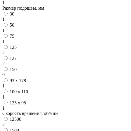
1
Размер подошвы, мм
30
1
50
1
75
1
125
2
127
2
150
9
93 х 178
1
100 х 110
1
125 х 95
1
Скорость вращения, об/мин
12500
2
1500