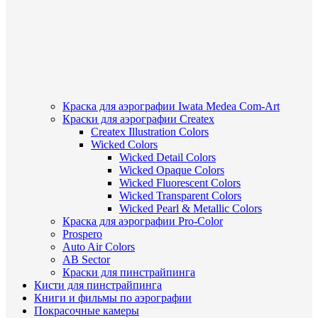
Краска для аэрографии Iwata Medea Com-Art
Краски для аэрографии Createx
Createx Illustration Colors
Wicked Colors
Wicked Detail Colors
Wicked Opaque Colors
Wicked Fluorescent Colors
Wicked Transparent Colors
Wicked Pearl & Metallic Colors
Краска для аэрографии Pro-Color
Prospero
Auto Air Colors
AB Sector
Краски для пинстрайпинга
Кисти для пинстрайпинга
Книги и фильмы по аэрографии
Покрасочные камеры