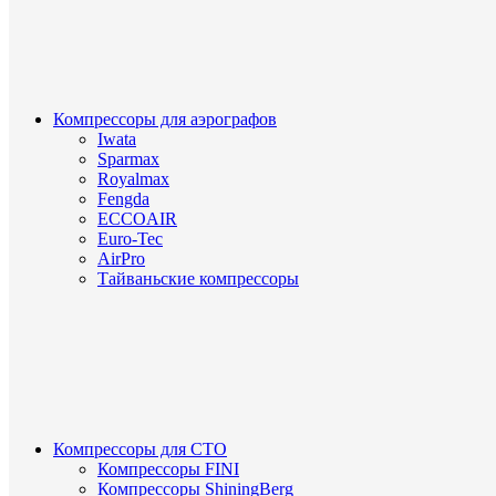
Компрессоры для аэрографов
Iwata
Sparmax
Royalmax
Fengda
ECCOAIR
Euro-Tec
AirPro
Тайваньские компрессоры
Компрессоры для СТО
Компрессоры FINI
Компрессоры ShiningBerg