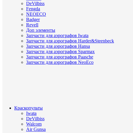
DeVilbiss
Fengda
NEOECO
Badger
Revell
Доп элементы
Запчасти для аэрографов Iwata
Запчасти для аэрографов Harder&Steenbeck
Запчасти для аэрографов Hansa
Запчасти для аэрографов Sparmax
Запчасти для аэрографов Paasche
Запчасти для аэрографов NeoEco
Краскопульты
Iwata
DeVilbiss
Walcom
Air Gunsa