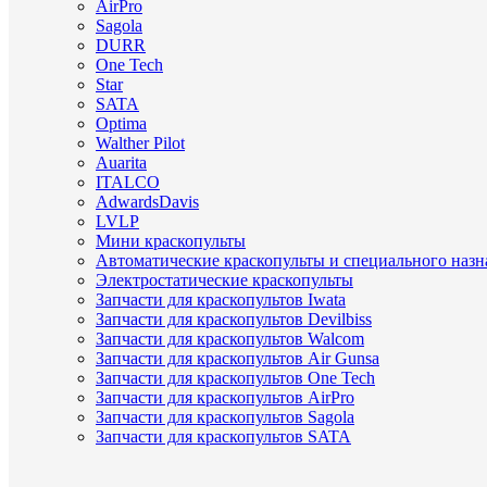
AirPro
Sagola
DURR
One Tech
Star
SATA
Optima
Walther Pilot
Auarita
ITALCO
AdwardsDavis
LVLP
Мини краскопульты
Автоматические краскопульты и специального назн
Электростатические краскопульты
Запчасти для краскопультов Iwata
Запчасти для краскопультов Devilbiss
Запчасти для краскопультов Walcom
Запчасти для краскопультов Air Gunsa
Запчасти для краскопультов One Tech
Запчасти для краскопультов AirPro
Запчасти для краскопультов Sagola
Запчасти для краскопультов SATA