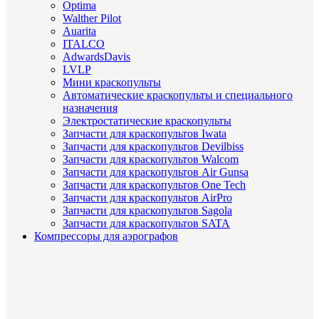
Optima
Walther Pilot
Auarita
ITALCO
AdwardsDavis
LVLP
Мини краскопульты
Автоматические краскопульты и специального
назначения
Электростатические краскопульты
Запчасти для краскопультов Iwata
Запчасти для краскопультов Devilbiss
Запчасти для краскопультов Walcom
Запчасти для краскопультов Air Gunsa
Запчасти для краскопультов One Tech
Запчасти для краскопультов AirPro
Запчасти для краскопультов Sagola
Запчасти для краскопультов SATA
Компрессоры для аэрографов