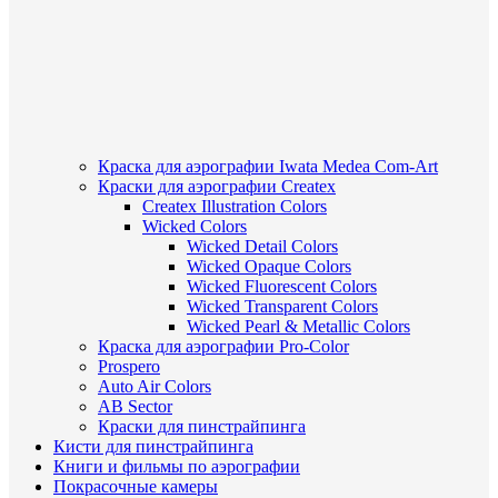
Краска для аэрографии Iwata Medea Com-Art
Краски для аэрографии Createx
Createx Illustration Colors
Wicked Colors
Wicked Detail Colors
Wicked Opaque Colors
Wicked Fluorescent Colors
Wicked Transparent Colors
Wicked Pearl & Metallic Colors
Краска для аэрографии Pro-Color
Prospero
Auto Air Colors
AB Sector
Краски для пинстрайпинга
Кисти для пинстрайпинга
Книги и фильмы по аэрографии
Покрасочные камеры