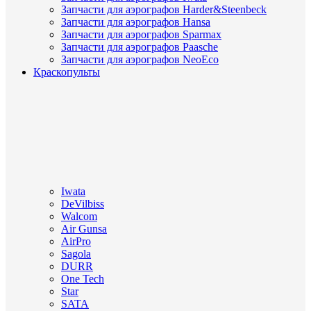
Запчасти для аэрографов Harder&Steenbeck
Запчасти для аэрографов Hansa
Запчасти для аэрографов Sparmax
Запчасти для аэрографов Paasche
Запчасти для аэрографов NeoEco
Краскопульты
Iwata
DeVilbiss
Walcom
Air Gunsa
AirPro
Sagola
DURR
One Tech
Star
SATA