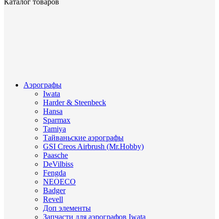
Каталог товаров
Аэрографы
Iwata
Harder & Steenbeck
Hansa
Sparmax
Tamiya
Тайваньские аэрографы
GSI Creos Airbrush (Mr.Hobby)
Paasche
DeVilbiss
Fengda
NEOECO
Badger
Revell
Доп элементы
Запчасти для аэрографов Iwata